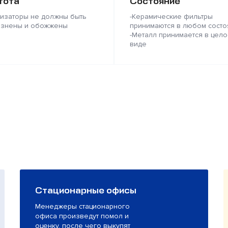
тота
Состояние
лизаторы не должны быть
-Керамические фильтры
язнены и обожжены
принимаются в любом состо
-Металл принимается в цело
виде
Стационарные офисы
Менеджеры стационарного
офиса произведут помол и
оценку, после чего выкупят