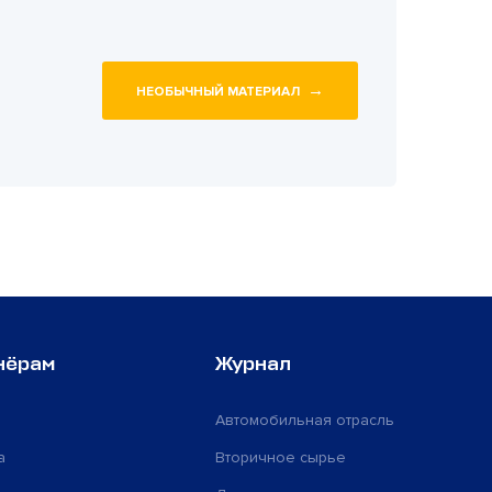
→
НЕОБЫЧНЫЙ МАТЕРИАЛ
нёрам
Журнал
Автомобильная отрасль
а
Вторичное сырье