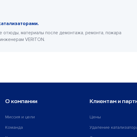
катализаторами.
е отходы, материалы после демонтажа, ремонта, пожара
 инженерам VERITON.
О компании
Клиентам и парт
Миссия и цели
Цены
Команда
Удаление катализатор