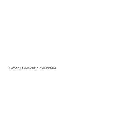
Каталитические системы
Из чего состоит каталитический
нейтрализатор
15.06.2020
131299