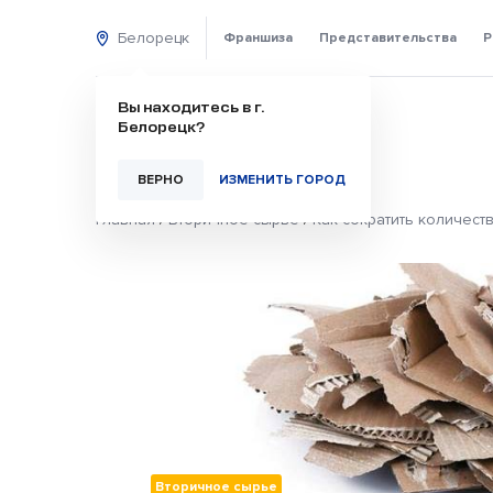
Белорецк
Франшиза
Представительства
Р
Вы находитесь в г.
Белорецк?
ВЕРНО
ИЗМЕНИТЬ ГОРОД
Главная
/
Вторичное сырье
/
Как сократить количест
Вторичное сырье