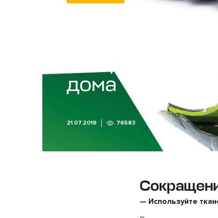
Как сократить
количество
отходов у себя
дома
21.07.2019
76583
Сокращени
— Используйте тка