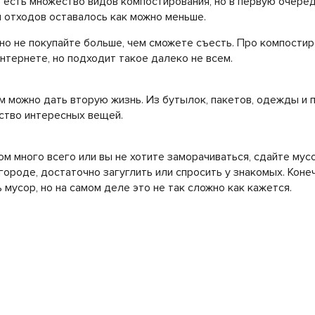
есть множество видов компостирования, но в первую очере
ы отходов оставалось как можно меньше.
 но
не покупайте больше, чем сможете съесть.
Про компостир
интернете, но подходит такое далеко не всем.
можно дать вторую жизнь. Из бутылок, пакетов, одежды и 
ство интересных вещей.
ом много всего или вы не хотите заморачиваться, сдайте мусо
городе, достаточно загуглить или спросить у знакомых. Конеч
 мусор, но на самом деле это не так сложно как кажется.