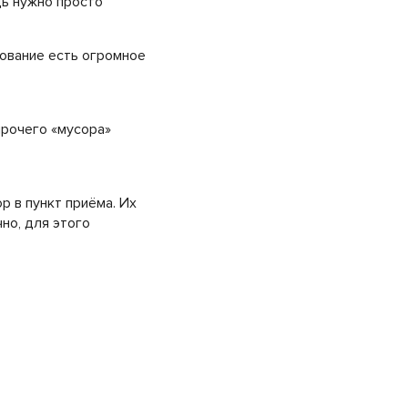
дь нужно просто
ование есть огромное
прочего «мусора»
р в пункт приёма. Их
но, для этого