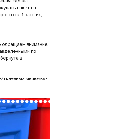
ения, где вы
окупать пакет на
осто не брать их,
е обращаем внимание.
разделёнными по
обёрнута в
ых/тканевых мешочках