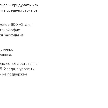
вное – придумать, как
ья в среднем стоит от
менее 600 м2, для
 такой офис
ся расходы на
 линию;
изнеса.
 является достаточно
5-2 года, а уровень
и не подвержен