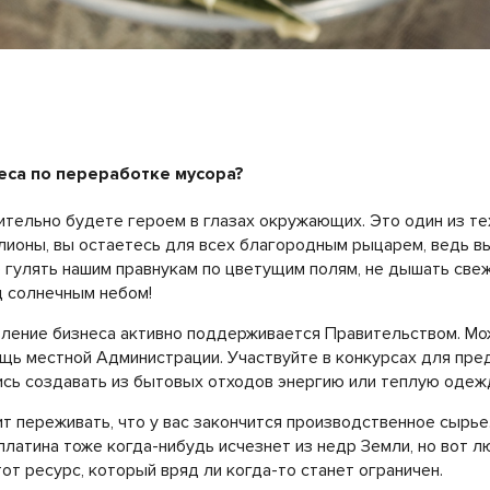
еса по переработке мусора?
ительно будете героем в глазах окружающих. Это один из тех
лионы, вы остаетесь для всех благородным рыцарем, ведь в
не гулять нашим правнукам по цветущим полям, не дышать све
д солнечным небом!
вление бизнеса активно поддерживается Правительством. М
щь местной Администрации. Участвуйте в конкурсах для пре
ись создавать из бытовых отходов энергию или теплую одежду
оит переживать, что у вас закончится производственное сырье
платина тоже когда-нибудь исчезнет из недр Земли, но вот л
тот ресурс, который вряд ли когда-то станет ограничен.