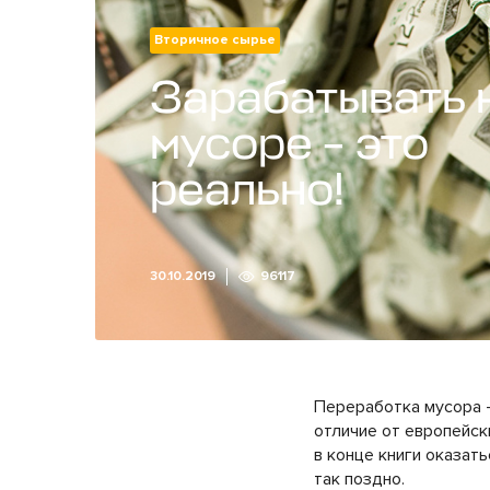
Вторичное сырье
Зарабатывать 
мусоре – это
реально!
30.10.2019
96117
Переработка мусора –
отличие от европейски
в конце книги оказат
так поздно.