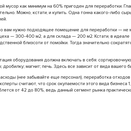
ой мусор как минимум на 60% пригоден для переработки. Гла
ельно. Можно, кстати, и купить. Одна тонна какого-либо сыр
ей.
то вам нужно подходящее помещение для переработки — не 
ха — 300-400 м2, а для склада — 200 м2. Кстати, в идеале
дственной близсоти от помойки. Тогда значительно сократят
тация оборудования должна включать в себя: сортировочную
 дробилку; магнит; печь. Здесь все зависит от вида вашего б
расходы (нее забывайте еще персонал), переработка отходов
сперты считают, что срок окупаемости этого вида бизнеса 1,
лется от 42 до 80%, ведь данный сегмент рынка практическ