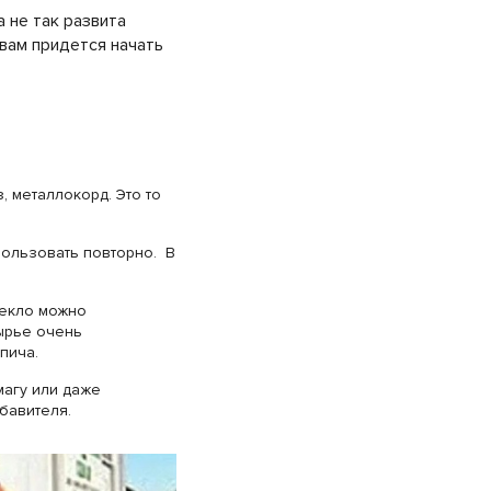
 не так развита
 вам придется начать
 металлокорд. Это то
пользовать повторно. В
текло можно
сырье очень
пича.
магу или даже
бавителя.