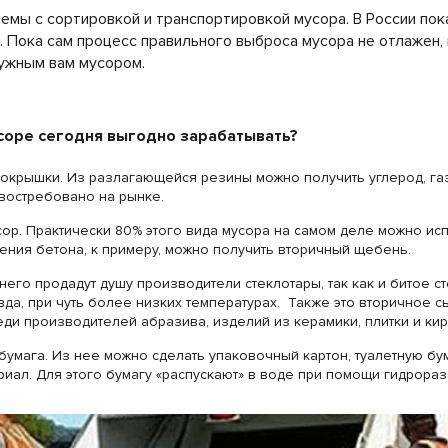
емы с сортировкой и транспортировкой мусора. В России пока
. Пока сам процесс правильного выброса мусора не отлажен,
нужным вам мусором.
соре сегодня выгодно зарабатывать?
крышки. Из разлагающейся резины можно получить углерод, газ,
т востребовано на рынке.
ор. Практически 80% этого вида мусора на самом деле можно ис
ения бетона, к примеру, можно получить вторичный щебень.
 него продадут душу производители стеклотары, так как и битое с
вда, при чуть более низких температурах. Также это вторичное 
ди производителей абразива, изделий из керамики, плитки и кир
умага. Из нее можно сделать упаковочный картон, туалетную бу
иал. Для этого бумагу «распускают» в воде при помощи гидрораз