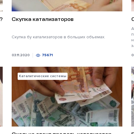
?
Скупка катализаторов
А
п
Скупка бу катализаторов в больших объемах.
н
э
03.11.2020
75671
0
Каталитические системы