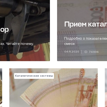
Прием ката
тор
Подробно о показателях
ах. Читайте почему.
смеси.
04.11.2020
74906
Каталитические системы