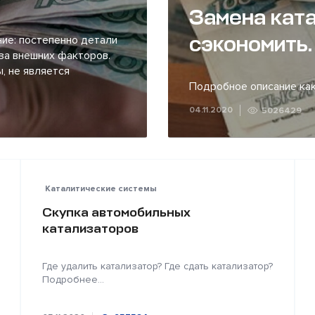
Замена ката
сэкономить.
ие: постепенно детали
за внешних факторов.
, не является
Подробное описание как
04.11.2020
5026429
Каталитические системы
Скупка автомобильных
катализаторов
Где удалить катализатор? Где сдать катализатор?
Подробнее...