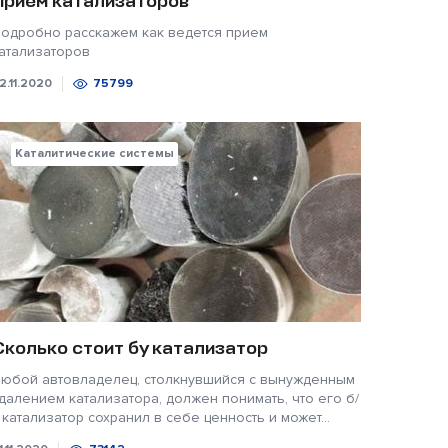
Прием катализаторов
одробно расскажем как ведется прием
атализаторов
2.11.2020
75799
Каталитические системы
Сколько стоит бу катализатор
юбой автовладелец, столкнувшийся с вынужденным
далением катализатора, должен понимать, что его б/
 катализатор сохранил в себе ценность и может...